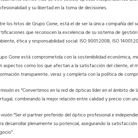
ofesionalidad y su libertad en la toma de decisiones.
tre los hitos de Grupo Cione, está el de ser la única compañía del 
rtificaciones que reconocen la excelencia de su sistema de gestión 
biente, ética y responsabilidad social: ISO 9001:2008, ISO 14001:2
upo Cione está comprometida con la sostenibilidad económica, medi
n aspectos como los que afectan a la satisfacción del cliente, el m
formación transparente, veraz y completa con la política de compr
 misión es “Convertirnos en la red de ópticas líder en el ámbito de l
rtugal, combinando la mejor relación entre calidad y precio con una 
 visión “Ser el partner preferido del óptico profesional e independ
ra desarrollar plenamente su potencial, asegurando la satisfacción d
gocio”.