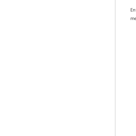
En
me