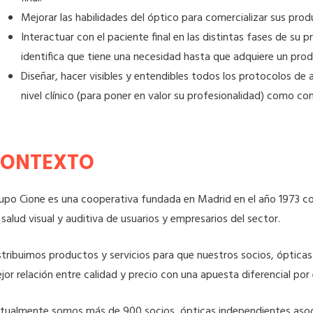
Mejorar las habilidades del óptico para comercializar sus produ
Interactuar con el paciente final en las distintas fases de su 
identifica que tiene una necesidad hasta que adquiere un produ
Diseñar, hacer visibles y entendibles todos los protocolos de a
nivel clínico (para poner en valor su profesionalidad) como com
CONTEXTO
upo Cione es una cooperativa fundada en Madrid en el año 1973 co
 salud visual y auditiva de usuarios y empresarios del sector.
stribuimos productos y servicios para que nuestros socios, ópticas
jor relación entre calidad y precio con una apuesta diferencial por e
tualmente somos más de 900 socios, ópticas independientes asocia