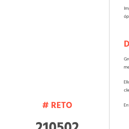
Im
óp
D
Gr
me
El
cl
# RETO
En
210502