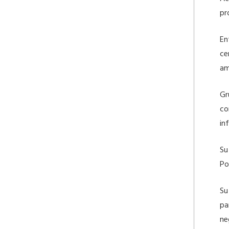
pr
En
ce
am
Gr
co
in
Su
Po
Su
pa
ne