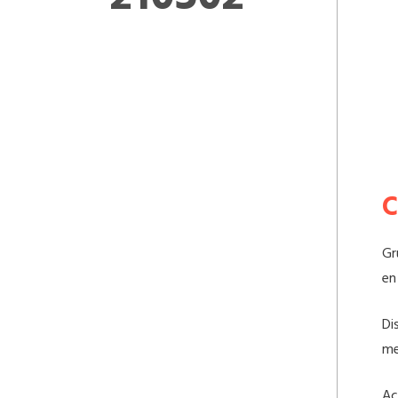
Gr
en
Di
me
Ac